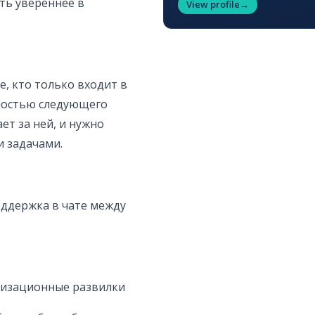
ть увереннее в
View profile
→
Те, кто только входит в
ожностью следующего
ет за ней, и нужно
и задачами.
поддержка в чате между
низационные развилки