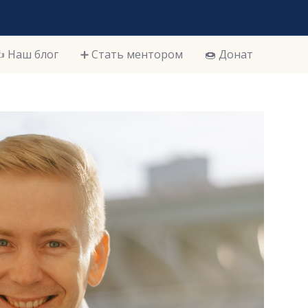
️ Наш блог
➕ Стать ментором
🍩 Донат