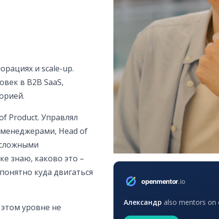
орациях и scale-up.
век в B2B SaaS,
орией.
f Product. Управлял
менеджерами, Head of
о сложными
е знаю, каково это –
епонятно куда двигаться
Александр
also mentors on o
 этом уровне не