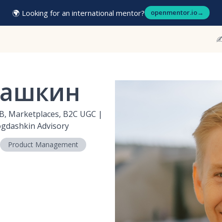
🌍 Looking for an international mentor?
openmentor.io
→
✍
дашкин
B, Marketplaces, B2C UGC |
ogdashkin Advisory
Product Management