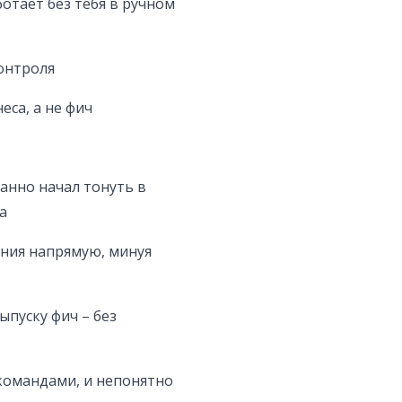
отает без тебя в ручном
контроля
еса, а не фич
данно начал тонуть в
а
ния напрямую, минуя
ыпуску фич – без
командами, и непонятно