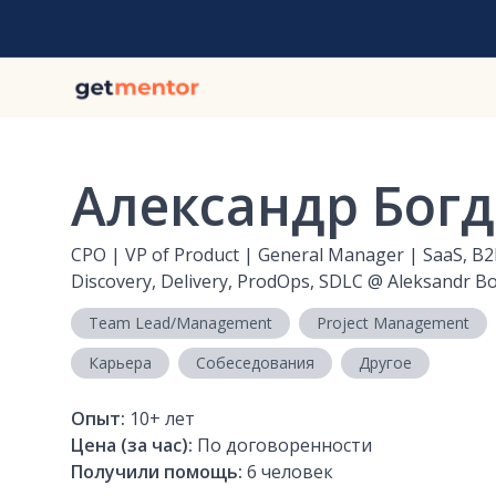
Александр Бог
CPO | VP of Product | General Manager | SaaS, B2
Discovery, Delivery, ProdOps, SDLC
@
Aleksandr B
Team Lead/Management
Project Management
Карьера
Собеседования
Другое
Опыт:
10+
лет
Цена (за час):
По договоренности
Получили помощь:
6
человек