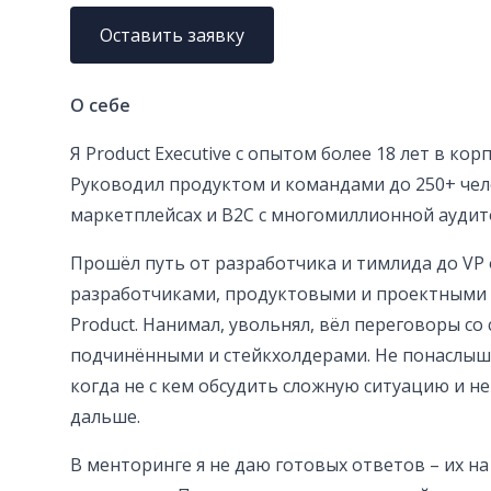
Оставить заявку
О себе
Я Product Executive с опытом более 18 лет в корп
Руководил продуктом и командами до 250+ чело
маркетплейсах и B2C с многомиллионной аудит
Прошёл путь от разработчика и тимлида до VP o
разработчиками, продуктовыми и проектными 
Product. Нанимал, увольнял, вёл переговоры с
подчинёнными и стейкхолдерами. Не понаслышк
когда не с кем обсудить сложную ситуацию и н
дальше.
В менторинге я не даю готовых ответов – их на