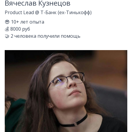
Вячеслав Кузнецов
Product Lead
@
Т-Банк (ex-Тинькофф)
😎
10+
лет опыта
💰
8000 руб
🤝
2
человека получили помощь