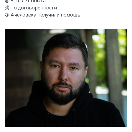
😎
5-10
лет опыта
💰
По договоренности
🤝
4
человека получили помощь