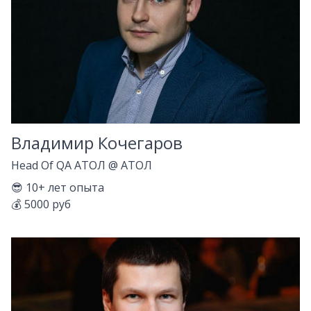
Владимир Кочегаров
Head Of QA АТОЛ
@
АТОЛ
😎
10+
лет опыта
💰
5000 руб