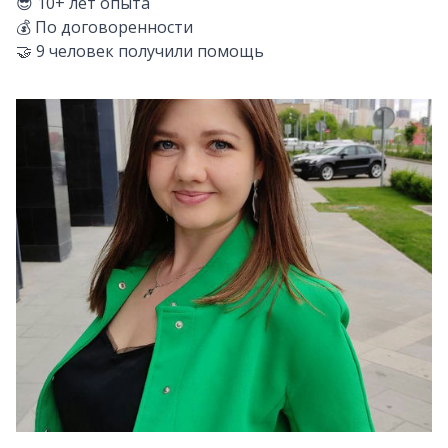
😎
10+
лет опыта
💰
По договоренности
🤝
9
человек получили помощь