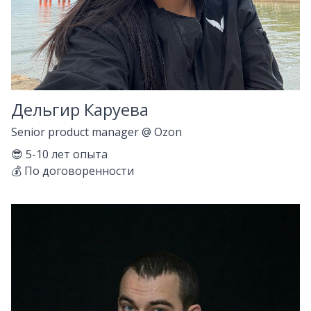
Дельгир Каруева
Senior product manager
@
Ozon
😎
5-10
лет опыта
💰
По договоренности