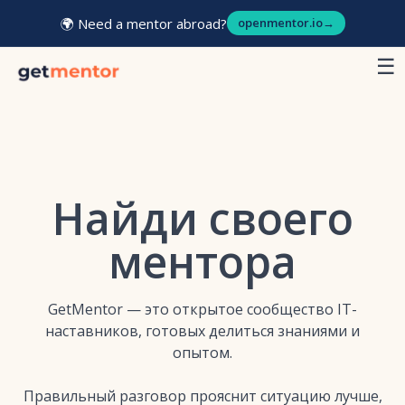
🌍 Need a mentor abroad?
openmentor.io
→
☰
Найди своего
ментора
GetMentor — это открытое сообщество IT-
наставников, готовых делиться знаниями и
опытом.
Правильный разговор прояснит ситуацию лучше,