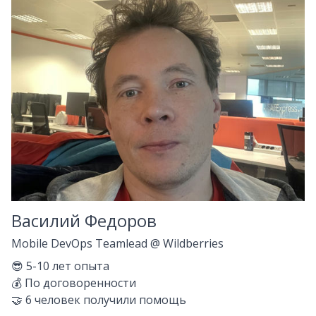
Василий Федоров
Mobile DevOps Teamlead
@
Wildberries
😎
5-10
лет опыта
💰
По договоренности
🤝
6
человек получили помощь