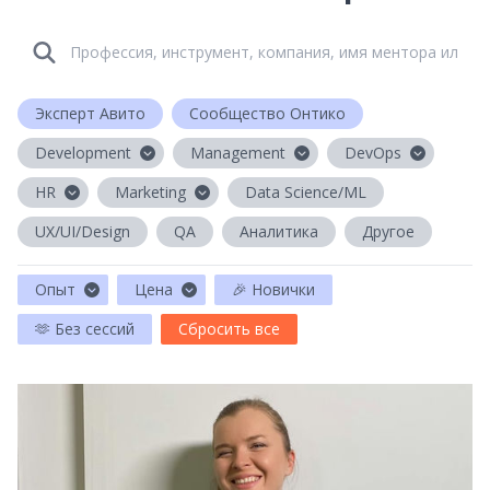
Эксперт Авито
Сообщество Онтико
Development
Management
DevOps
HR
Marketing
Data Science/ML
UX/UI/Design
QA
Аналитика
Другое
Опыт
Цена
🎉 Новички
🫶 Без сессий
Сбросить все