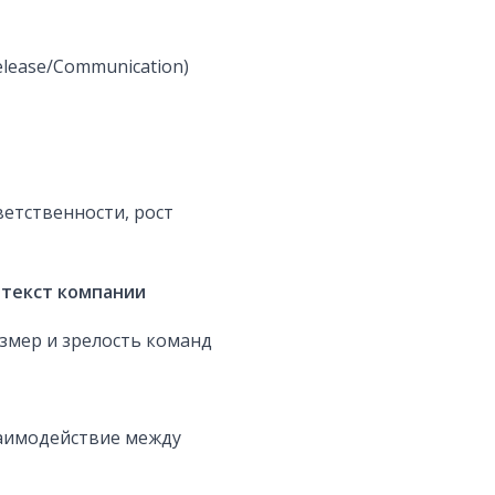
elease/Communication)
етственности, рост
онтекст компании
азмер и зрелость команд
заимодействие между