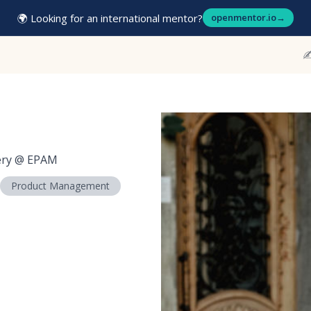
🌍 Looking for an international mentor?
openmentor.io
→
✍
ery
@
EPAM
Product Management