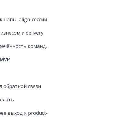
кшопы, align-сессии
знесом и delivery
лечённость команд.
 MVP
л обратной связи
делать
е выход к product-