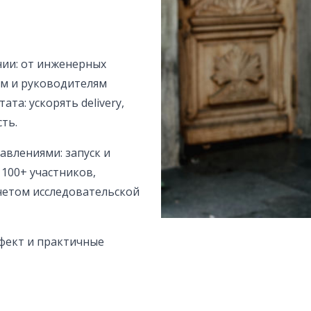
ении: от инженерных
ам и руководителям
та: ускорять delivery,
ть.
авлениями: запуск и
 100+ участников,
четом исследовательской
фект и практичные