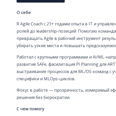
О себе
Я Agile Coach с 21+ годами опыта в IT и управл
ролей до leadership-позиций. Помогаю команд
превращать Agile в рабочий инструмент результа
убирать узкие места и повышать предсказуемос
Работал с крупными программами и AI/ML-напр
развитие SAFe, фасилитация PI Planning для ART
выстраивание процессов для ML/DS-команд с у
специфики и MLOps-циклов.
Фокус в работе — прозрачность, измеримый эф
решения без бюрократии.
С чем помогу