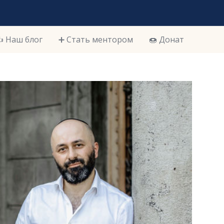
️ Наш блог
➕ Стать ментором
🍩 Донат