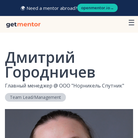
🌍 Need a mentor abroad?
openmentor.io
→
☰
Дмитрий
Городничев
Главный менеджер
@
ООО "Норникель Спутник"
Team Lead/Management