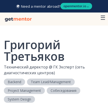
🌍 Need a mentor abroad?
openmentor.io
→
☰
Григорий
Третьяков
Технический директор
@
ГК Эксперт (сеть
диагностических центров)
Backend
Team Lead/Management
Project Management
Собеседования
System Design