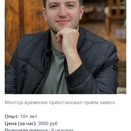
Ментор временно приостановил приём заявок.
Опыт:
10+
лет
Цена (за час):
3000 руб
Получили помощь:
9
человек