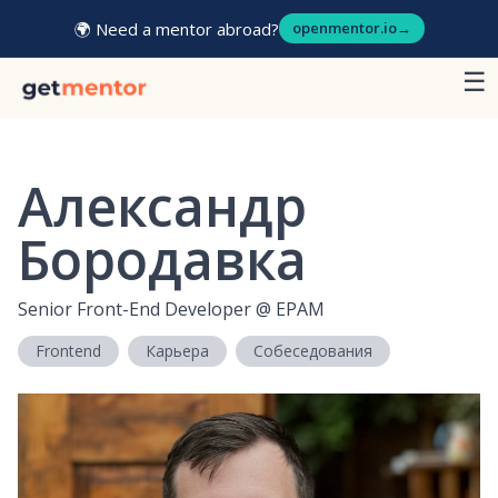
🌍 Need a mentor abroad?
openmentor.io
→
☰
Александр
Бородавка
Senior Front-End Developer
@
EPAM
Frontend
Карьера
Собеседования