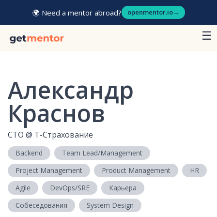
🌍 Need a mentor abroad?
openmentor.io
→
☰
Александр
Краснов
CTO
@
T-Страхование
Backend
Team Lead/Management
Project Management
Product Management
HR
Agile
DevOps/SRE
Карьера
Собеседования
System Design