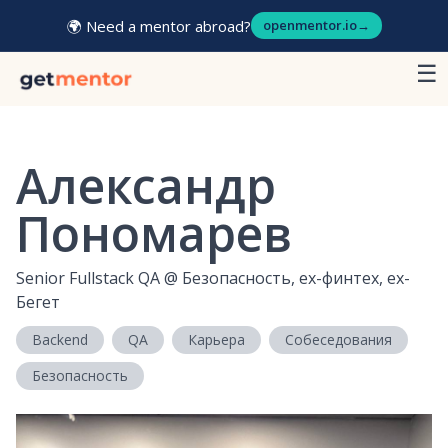
🌍 Need a mentor abroad?
openmentor.io
→
☰
Александр
Пономарев
Senior Fullstack QA
@
Безопасность, ex-финтех, ex-
Бегет
Backend
QA
Карьера
Собеседования
Безопасность