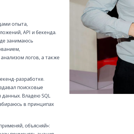
дами опыта,
ожений, API и бекенда.
где занимаюсь
ованием,
, анализом логов, а также
екенд-разработке.
оздавал поисковые
ы данных. Владею SQL
разбираюсь в принципах
применяй, объясняй»: