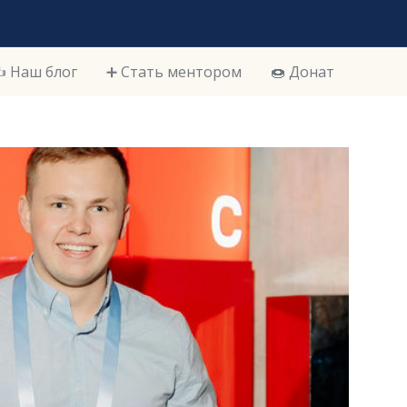
️ Наш блог
➕ Стать ментором
🍩 Донат