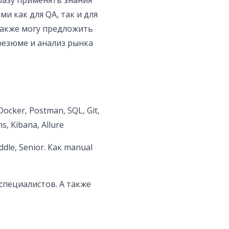
разу применять знания
и как для QA, так и для
Также могу предложить
 резюме и анализ рынка
Docker, Postman, SQL, Git,
s, Kibana, Allure
dle, Senior. Как manual
специалистов. А также