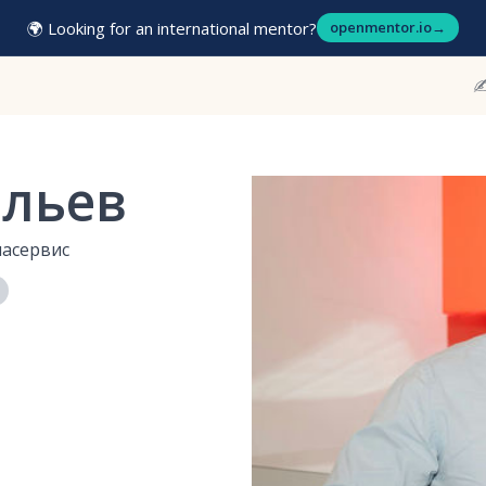
🌍 Looking for an international mentor?
openmentor.io
→
✍
ельев
асервис