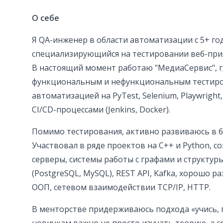
О себе
Я QA-инженер в области автоматизации с 5+ го
специализирующийся на тестировании веб-прил
В настоящий момент работаю "МедиаСервис", 
функциональным и нефункциональным тестир
автоматизацией на PyTest, Selenium, Playwright
CI/CD-процессами (Jenkins, Docker).
Помимо тестирования, активно развиваюсь в б
Участвовал в ряде проектов на C++ и Python, с
серверы, системы работы с графами и структур
(PostgreSQL, MySQL), REST API, Kafka, хорошо 
ООП, сетевом взаимодействии TCP/IP, HTTP.
В менторстве придерживаюсь подхода «учись, 