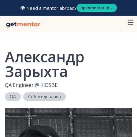
🌍 Need a mentor abroad?
openmentor.io
→
☰
Александр
Зарыхта
QA Engineer
@
KIDSBE
QA
Собеседования