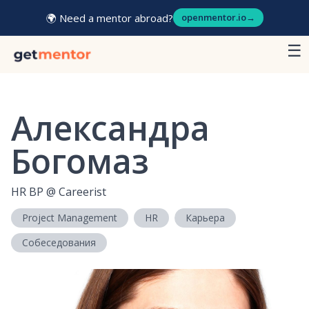
🌍 Need a mentor abroad?
openmentor.io
→
☰
Александра
Богомаз
HR BP
@
Careerist
Project Management
HR
Карьера
Собеседования