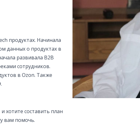
ech продуктах. Начинала
зом данных о продуктах в
начала развивала B2B
реками сотрудников.
дуктов в Ozon. Также
.
 и хотите составить план
гу вам помочь.