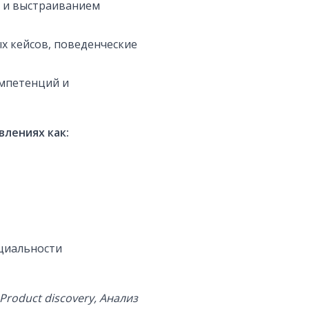
е и выстраиванием
х кейсов, поведенческие
омпетенций и
влениях как:
ециальности
roduct discovery, Анализ