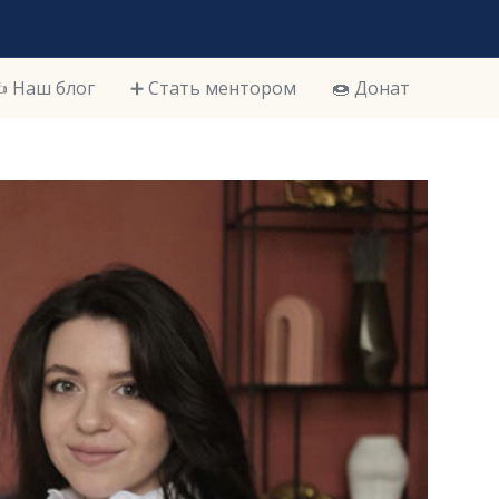
️ Наш блог
➕ Стать ментором
🍩 Донат