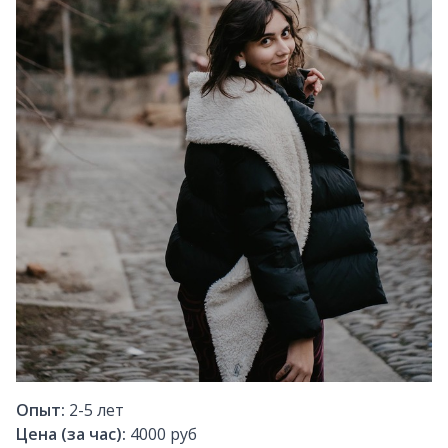
Опыт:
2-5
лет
Цена (за час):
4000 руб