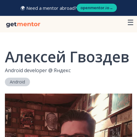
🌍 Need a mentor abroad?
openmentor.io
→
☰
Алексей Гвоздев
Android developer
@
Яндекс
Android