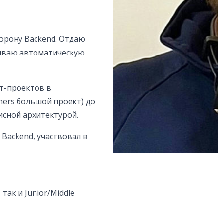
торону Backend. Отдаю
виваю автоматическую
т-проектов в
ners большой проект) до
исной архитектурой.
Backend, участвовал в
ак и Junior/Middle