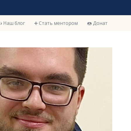
️ Наш блог
➕ Стать ментором
🍩 Донат