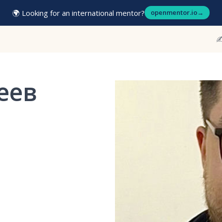
🌍 Looking for an international mentor?
openmentor.io
→
✍
еев