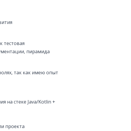
вития
к тестовая
кументации, пирамида
олях, так как имею опыт
 на стеке Java/Kotlin +
ли проекта