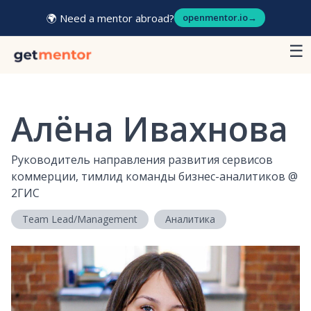
🌍 Need a mentor abroad?
openmentor.io
→
☰
Алёна Ивахнова
Руководитель направления развития сервисов
коммерции, тимлид команды бизнес-аналитиков
@
2ГИС
Team Lead/Management
Аналитика