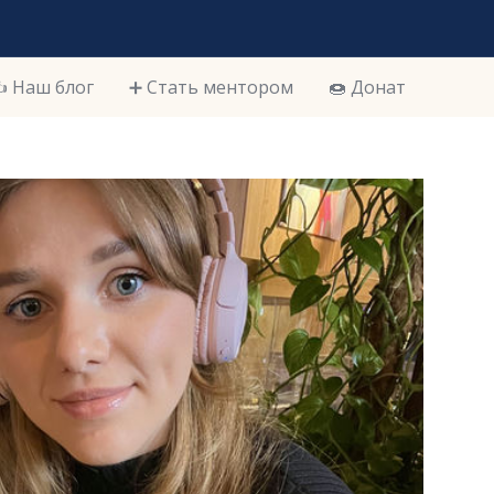
️ Наш блог
➕ Стать ментором
🍩 Донат