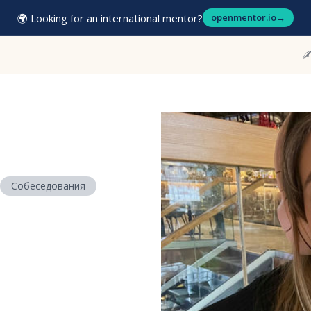
🌍 Looking for an international mentor?
openmentor.io
→
✍
Собеседования