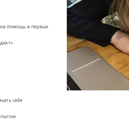
жна помощь в первых
одакт»
ачать себя
 опытом