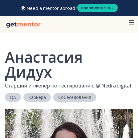
🌍 Need a mentor abroad?
openmentor.io
→
☰
Анастасия
Дидух
Старший инженер по тестированию
@
Nedra.digital
QA
Карьера
Собеседования