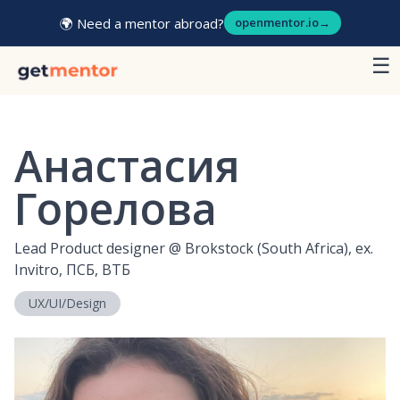
🌍 Need a mentor abroad?
openmentor.io
→
☰
Анастасия
Горелова
Lead Product designer
@
Brokstock (South Africa), ex.
Invitro, ПСБ, ВТБ
UX/UI/Design