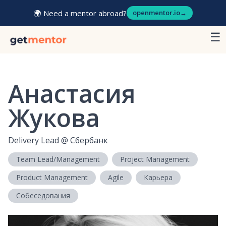
🌍 Need a mentor abroad?
openmentor.io
→
☰
Анастасия
Жукова
Delivery Lead
@
Сбербанк
Team Lead/Management
Project Management
Product Management
Agile
Карьера
Собеседования