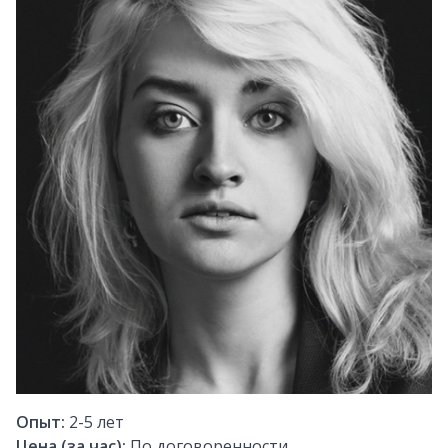
Опыт:
2-5
лет
Цена (за час):
По договоренности