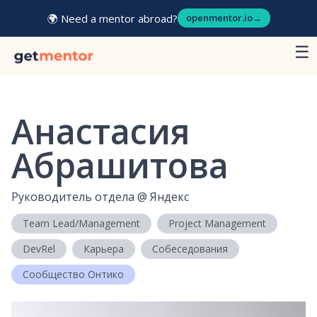
🌍 Need a mentor abroad?
openmentor.io
→
☰
Анастасия
Абрашитова
Руководитель отдела
@
Яндекс
Team Lead/Management
Project Management
DevRel
Карьера
Собеседования
Сообщество Онтико