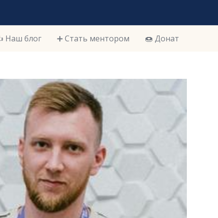
️ Наш блог
➕ Стать ментором
🍩 Донат