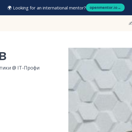
🌍 Looking for an international mentor?
openmentor.io
→
✍
в
итики
@
IT-Профи