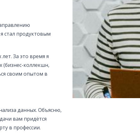
направлению
 я стал продуктовым
лет. За это время я
х (бизнес-коллекшн,
ься своим опытом в
нализа данных. Объясню,
адачи вам придётся
ту в профессии.