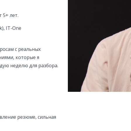
 5+ лет.
k), IT-One
росам с реальных
ниями, которые я
дую неделю для разбора.
авление резюме, сильная