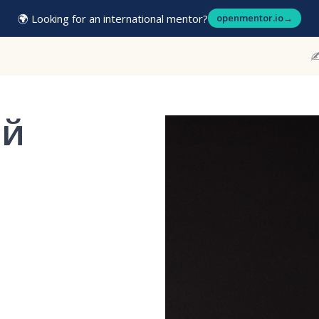
🌍 Looking for an international mentor?
openmentor.io
→
✍
ей