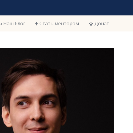
️ Наш блог
➕ Стать ментором
🍩 Донат