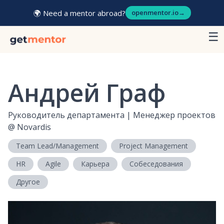
🌍 Need a mentor abroad?
openmentor.io
→
☰
Андрей Граф
Руководитель департамента | Менеджер проектов
@
Novardis
Team Lead/Management
Project Management
HR
Agile
Карьера
Собеседования
Другое