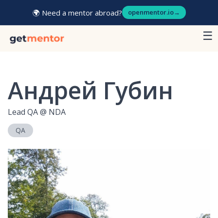
🌍 Need a mentor abroad?
openmentor.io
→
☰
Андрей Губин
Lead QA
@
NDA
QA