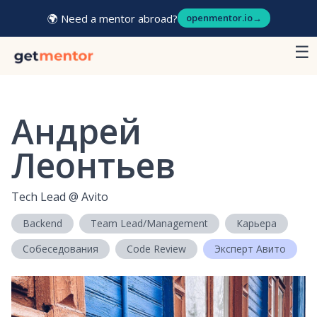
🌍 Need a mentor abroad?
openmentor.io
→
☰
Андрей
Леонтьев
Tech Lead
@
Avito
Backend
Team Lead/Management
Карьера
Собеседования
Code Review
Эксперт Авито