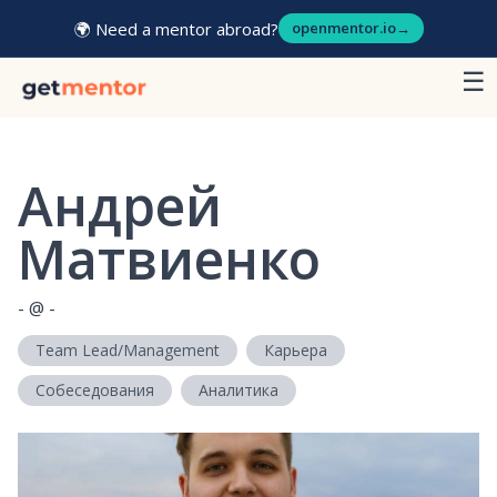
🌍 Need a mentor abroad?
openmentor.io
→
☰
Андрей
Матвиенко
-
@
-
Team Lead/Management
Карьера
Собеседования
Аналитика