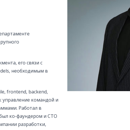
в департаменте
крупного
ента, его связи с
dels, необходимым в
e, frontend, backend,
а: управление командой и
аммами. Работал в
 был ко-фаундером и CTO
омпании разработки,