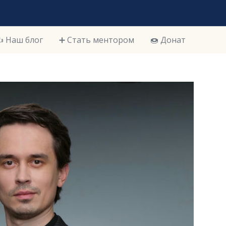
️ Наш блог
➕ Стать ментором
🍩 Донат