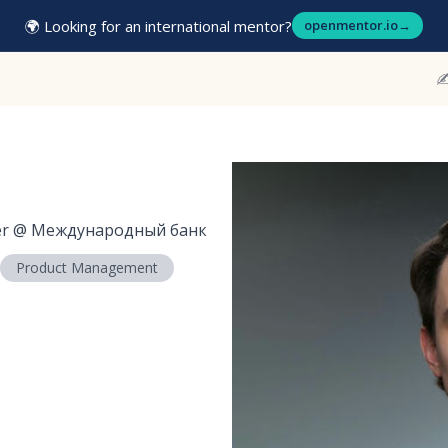
🌍 Looking for an international mentor?
openmentor.io
→
✍
er
@
Международный банк
Product Management