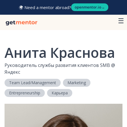
🌍 Need a mentor abroad?
openmentor.io
→
☰
Анита Краснова
Руководитель службы развития клиентов SMB
@
Яндекс
Team Lead/Management
Marketing
Entrepreneurship
Карьера