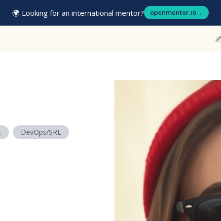
🌍 Looking for an international mentor?
openmentor.io
→
✍
а
t
DevOps/SRE