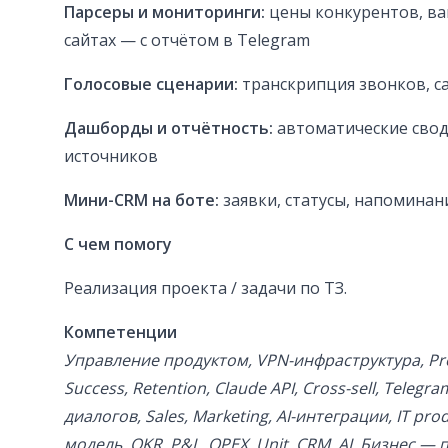
Парсеры и мониторинги:
цены конкурентов, ва
сайтах — с отчётом в Telegram
Голосовые сценарии:
транскрипция звонков, с
Дашборды и отчётность:
автоматические свод
источников
Мини-CRM на боте:
заявки, статусы, напоминан
С чем помогу
Реализация проекта / задачи по ТЗ.
Компетенции
Управление продуктом, VPN-инфраструктура, Pro
Success, Retention, Claude API, Cross-sell, Teleg
диалогов, Sales, Marketing, AI-интеграции, IT pr
модель, OKR, P&L, OPEX, Unit, CRM, AI, Бизнес —