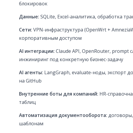
блокировок
Данные:
SQLite, Excel-аналитика, обработка т
Сети:
VPN-инфраструктура (OpenWrt + AmneziaWG
корпоративным доступом
AI интеграции:
Claude API, OpenRouter, prompt 
инжиниринг под конкретную бизнес-задачу
AI агенты:
LangGraph, evaluate-ноды, экспорт д
на GitHub
Внутренние боты для компаний:
HR-справочная
таблиц
Автоматизация документооборота:
договоры,
шаблонам