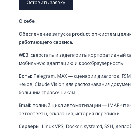
Оставить заявку
О себе
Обеспечение
запуска production-систем цели
работающего сервиса.
WEB:
сверстать и задеплоить корпоративный са
мобильную адаптацию и кроссбраузерность
Боты:
Telegram, MAX — сценарии диалогов, FSM
чеков, Claude Vision для распознавания докумен
большим справочникам
Email:
полный цикл автоматизации — IMAP-чтени
автоответы, эскалация, история переписки
Серверы:
Linux VPS, Docker, systemd, SSH, депло