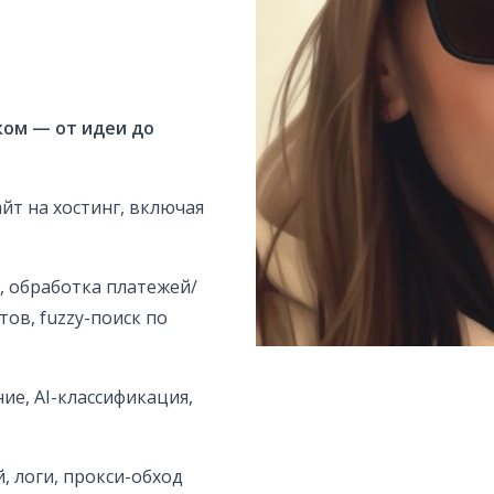
ком — от идеи до
йт на хостинг, включая
, обработка платежей/
тов, fuzzy-поиск по
е, AI-классификация,
й, логи, прокси-обход