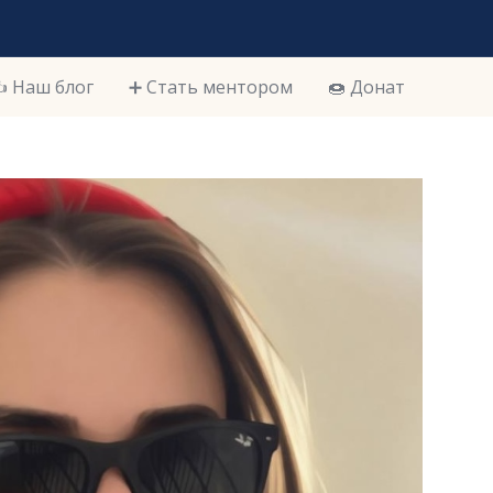
️ Наш блог
➕ Стать ментором
🍩 Донат