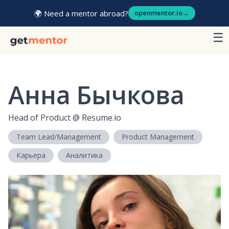
🌍 Need a mentor abroad?
openmentor.io
→
☰
Анна Бычкова
Head of Product
@
Resume.io
Team Lead/Management
Product Management
Карьера
Аналитика