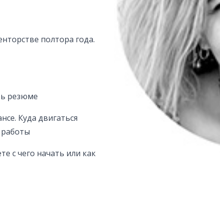
нторстве полтора года.
ть резюме
нсе. Куда двигаться
а работы
те с чего начать или как