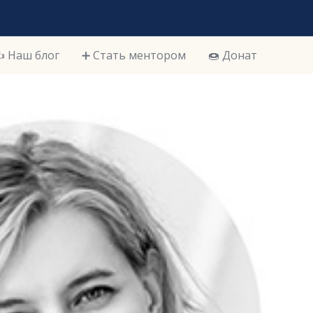
️ Наш блог
➕ Стать ментором
🍩 Донат