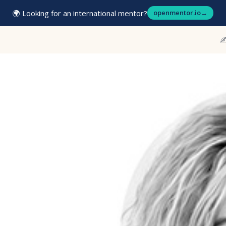
🌍 Looking for an international mentor?
openmentor.io
→
✍