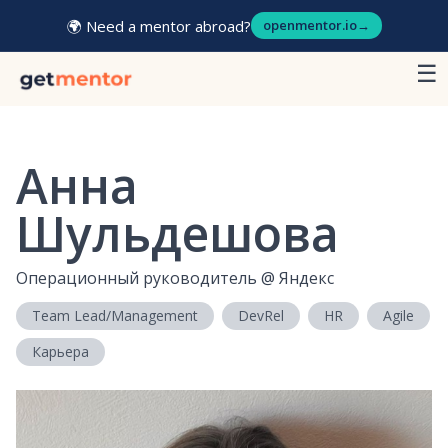
🌍 Need a mentor abroad?
openmentor.io
→
☰
Анна
Шульдешова
Операционный руководитель
@
Яндекс
Team Lead/Management
DevRel
HR
Agile
Карьера