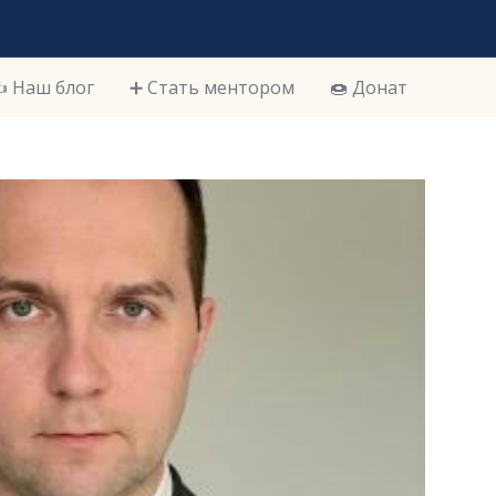
️ Наш блог
➕ Стать ментором
🍩 Донат