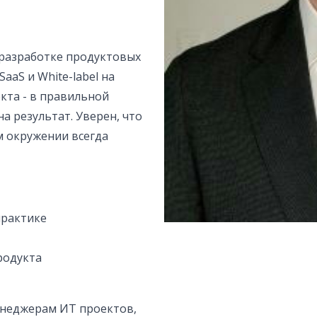
в разработке продуктовых
aaS и White-label на
кта - в правильной
а результат. Уверен, что
м окружении всегда
практике
родукта
неджерам ИТ проектов,