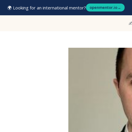
🌍 Looking for an international mentor?
openmentor.io
→
✍