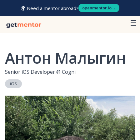
🌍 Need a mentor abroad?
openmentor.io
→
☰
Антон Малыгин
Senior iOS Developer
@
Cogni
iOS