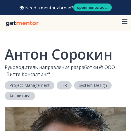
🌍 Need a mentor abroad?
openmentor.io
→
☰
Антон Сорокин
Руководитель направления разработки
@
ООО
"Витте Консалтинг"
Project Management
HR
System Design
Аналитика