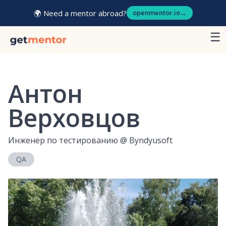
🌍 Need a mentor abroad?
openmentor.io
→
☰
Антон
Верховцов
Инженер по тестированию
@
Byndyusoft
QA