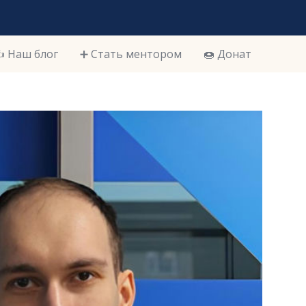
️ Наш блог
➕ Стать ментором
🍩 Донат