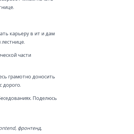
тнице.
ать карьеру в ит и дам
 лестнице.
ческой части
есь грамотно доносить
 дорого.
беседованиях. Поделюсь
rontend, фронтенд,