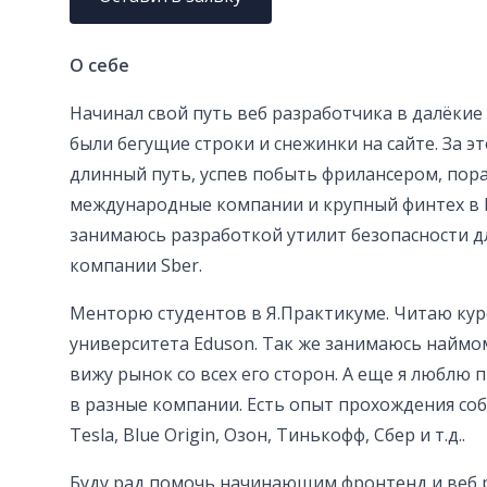
О себе
Начинал свой путь веб разработчика в далёкие 
были бегущие строки и снежинки на сайте. За э
длинный путь, успев побыть фрилансером, пор
международные компании и крупный финтех в 
занимаюсь разработкой утилит безопасности д
компании Sber.
Менторю студентов в Я.Практикуме. Читаю кур
университета Eduson. Так же занимаюсь наймо
вижу рынок со всех его сторон. А еще я люблю
в разные компании. Есть опыт прохождения со
Tesla, Blue Origin, Озон, Тинькофф, Сбер и т.д..
Буду рад помочь начинающим фронтенд и веб 