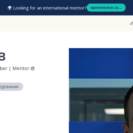
🌍 Looking for an international mentor?
openmentor.io
→
✍
в
ber | Mentor @
едования