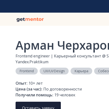
Арман Черхаро
Frontend engineer | Карьерный консультант
@
S
Yandex.Praktikum
Frontend
UX/UI/Design
Карьера
Собес
Опыт:
10+
лет
Цена (за час):
По договоренности
Получили помощь:
19
человек
Оставить заявку