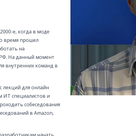
2000-е, когда в моде
то время прошел
аботать на
РФ. На данный момент
ля внутренних команд в
с лекций для онлайн
м ИТ специалистов и
 проходить собеседования
беседований в Amazon,
разработчикам начать