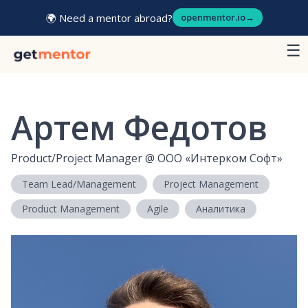
🌍 Need a mentor abroad?
openmentor.io
→
☰
Артем Федотов
Product/Project Manager
@
ООО «Интерком Софт»
Team Lead/Management
Project Management
Product Management
Agile
Аналитика