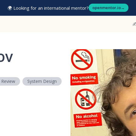
🌍 Looking for an international mentor?
openmentor.io
→
✍
ov
 Review
System Design