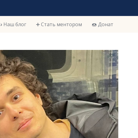
️ Наш блог
➕ Стать ментором
🍩 Донат