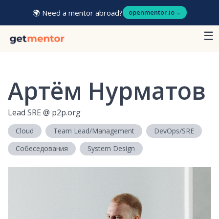
🌍 Need a mentor abroad?
openmentor.io
→
☰
Артём Нурматов
Lead SRE
@
p2p.org
Cloud
Team Lead/Management
DevOps/SRE
Собеседования
System Design