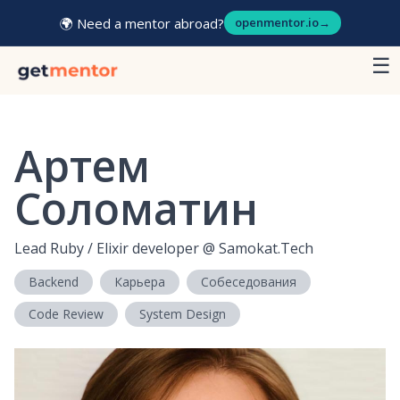
🌍 Need a mentor abroad?
openmentor.io
→
☰
Артем
Соломатин
Lead Ruby / Elixir developer
@
Samokat.Tech
Backend
Карьера
Собеседования
Code Review
System Design