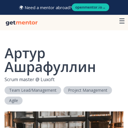
🌍 Need a mentor abroad?
openmentor.io
→
☰
Артур
Ашрафуллин
Scrum master
@
Luxoft
Team Lead/Management
Project Management
Agile