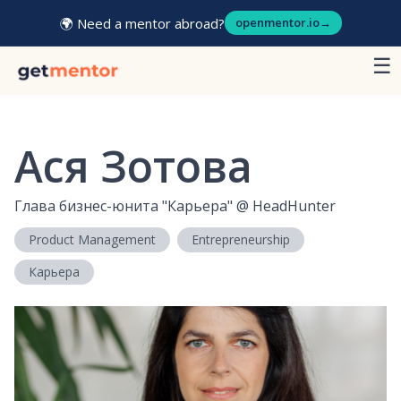
🌍 Need a mentor abroad?
openmentor.io
→
☰
Ася Зотова
Глава бизнес-юнита "Карьера"
@
HeadHunter
Product Management
Entrepreneurship
Карьера