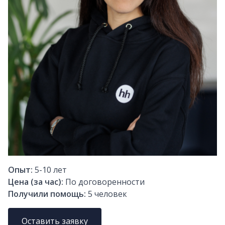
Опыт:
5-10
лет
Цена (за час):
По договоренности
Получили помощь:
5
человек
Оставить заявку