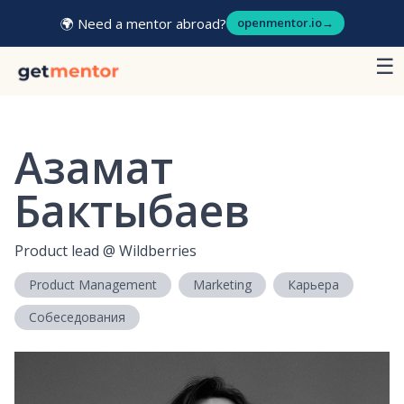
🌍 Need a mentor abroad?
openmentor.io
→
☰
Азамат
Бактыбаев
Product lead
@
Wildberries
Product Management
Marketing
Карьера
Собеседования