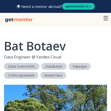
🌍 Need a mentor abroad?
openmentor.io
→
☰
Bat Botaev
Data Engineer
@
Yandex Cloud
Data Science/ML
Databases
Карьера
Собеседования
Аналитика