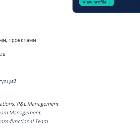
View profile
→
ами, проектами
сов
туаций
rations, P&L Management,
Team Management,
oss-functional Team