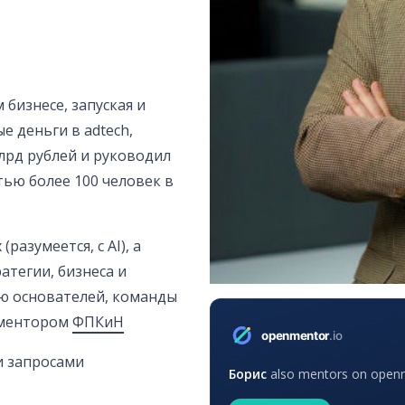
 бизнесе, запуская и
 деньги в adtech,
 млрд рублей и руководил
ью более 100 человек в
разумеется, с AI), а
атегии, бизнеса и
ю основателей, команды
 ментором
ФПКиН
и запросами
Борис
also mentors on openme