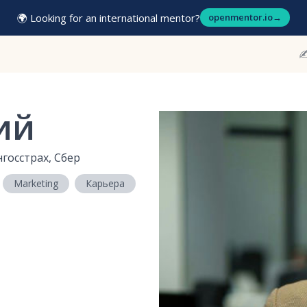
🌍 Looking for an international mentor?
openmentor.io
→
✍
ий
нгосстрах, Сбер
Marketing
Карьера