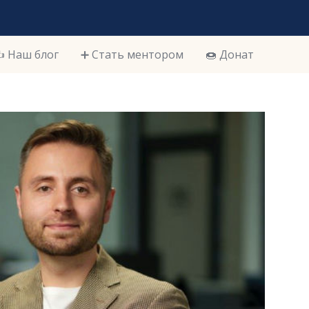
️ Наш блог
➕ Стать ментором
🍩 Донат