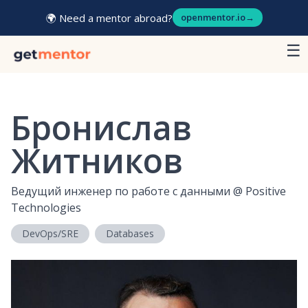
🌍 Need a mentor abroad?
openmentor.io
→
☰
Бронислав
Житников
Ведущий инженер по работе с данными
@
Positive
Technologies
DevOps/SRE
Databases