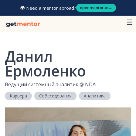
🌍 Need a mentor abroad?
openmentor.io
→
☰
Данил
Ермоленко
Ведущий системный аналитик
@
NDA
Карьера
Собеседования
Аналитика