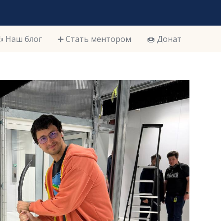
️ Наш блог
➕ Стать ментором
🍩 Донат