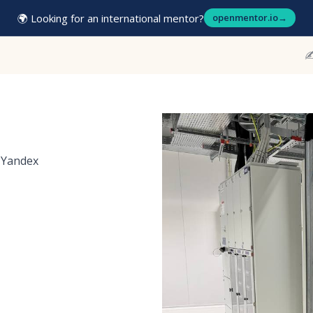
🌍 Looking for an international mentor?
openmentor.io
→
✍
-Yandex