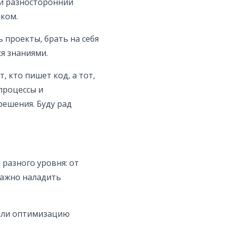
й разносторонний
иком.
ь проекты, брать на себя
ся знаниями.
, кто пишет код, а тот,
процессы и
ешения. Буду рад
 разного уровня: от
важно наладить
или оптимизацию