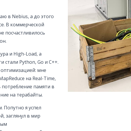
аю в Nebius, а до этого
се. В коммерческой
мне посчастливилось
он.
ра и High-Load, а
 стали Python, Go и C++.
я оптимизацией: мне
apReduce на Real-Time,
ь потребление памяти в
ение на терабайты.
. Попутно я успел
, заглянул в мир
ным